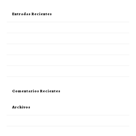
Entradas Recientes
«Entdecken Sie das spannende Glücksspiel im Casino Las Bayas»
«MLB Wetten 07: Erfolge und Gewinne im Casino»
«Filmischen Glücksspiel erleben: Top-Casino-Filme im Überblick»
«Das Casino77: Ein ultimatives Spielerlebnis für Gewinner»
«Online-Wetten: So spielst du effektiv bei Te Apuesto»
Comentarios Recientes
Archivos
diciembre 2023
noviembre 2013