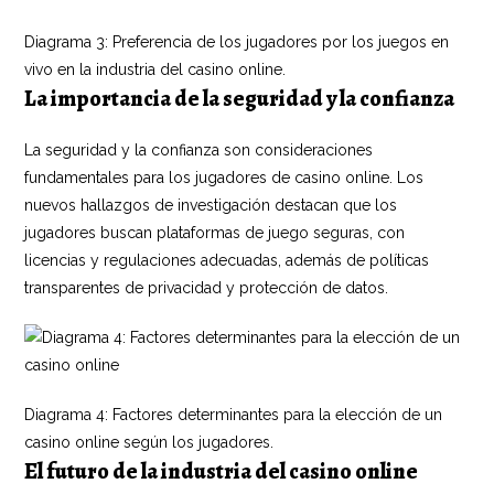
Diagrama 3: Preferencia de los jugadores por los juegos en
vivo en la industria del casino online.
La importancia de la seguridad y la confianza
La seguridad y la confianza son consideraciones
fundamentales para los jugadores de casino online. Los
nuevos hallazgos de investigación destacan que los
jugadores buscan plataformas de juego seguras, con
licencias y regulaciones adecuadas, además de políticas
transparentes de privacidad y protección de datos.
Diagrama 4: Factores determinantes para la elección de un
casino online según los jugadores.
El futuro de la industria del casino online