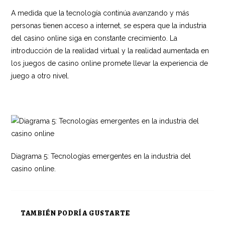
A medida que la tecnología continúa avanzando y más
personas tienen acceso a internet, se espera que la industria
del casino online siga en constante crecimiento. La
introducción de la realidad virtual y la realidad aumentada en
los juegos de casino online promete llevar la experiencia de
juego a otro nivel.
«E-Sport Wetten: Die Zukunft des Casino-Glücksspiels?»
Diagrama 5: Tecnologías emergentes en la industria del
casino online.
TAMBIÉN PODRÍA GUSTARTE