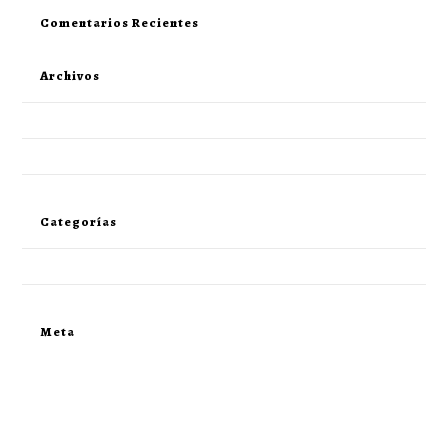
Comentarios Recientes
Archivos
diciembre 2023
noviembre 2013
Categorías
Sin categoría
Meta
Registro
Acceder
Feed de entradas
Feed de comentarios