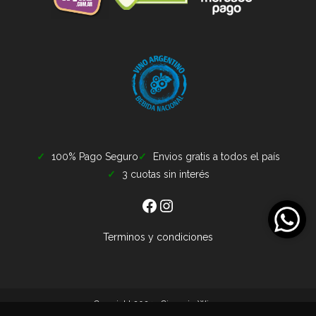
100% Pago Seguro
Envios gratis a todos el país
3 cuotas sin interés
Terminos y condiciones
Copyright 2024 - Cimarrón Wines