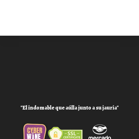
WordPress.org
"El indomable que aúlla junto a su jauría"