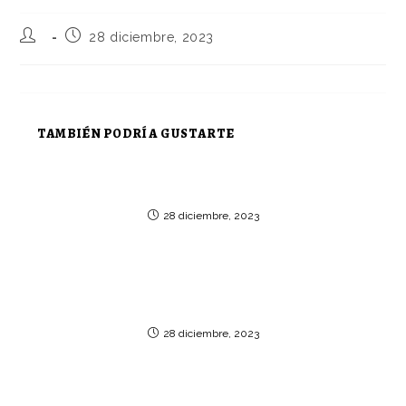
28 diciembre, 2023
TAMBIÉN PODRÍA GUSTARTE
«Lava Gold: Der ultimative Glücksspiel-Slot mit
vulkanischem Reichtum»
28 diciembre, 2023
«Frische Fruchtspielautomaten: Der perfekte Spaß im
Casino»
28 diciembre, 2023