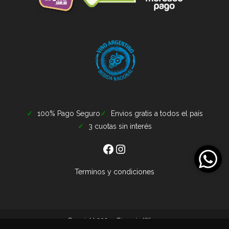
100% Pago Seguro
Envios gratis a todos el país
3 cuotas sin interés
Terminos y condiciones
Copyright 2024 - Cimarrón Wines