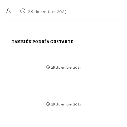
28 diciembre, 2023
TAMBIÉN PODRÍA GUSTARTE
«Steigern Sie Ihre Gewinne mit Tipps von Experten im
Casino»
28 diciembre, 2023
«Casino Vallirana: Ein ultimatives Spielerlebnis für
Enthusiasten»
28 diciembre, 2023