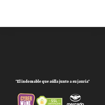
WordPress.org
"El indomable que aúlla junto a su jauría"