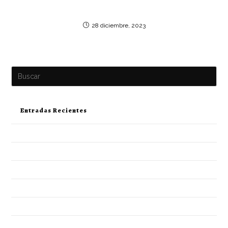
Überprüfen Sie die Donnerstags-Gewinnspiele und
Lotterien – Finde heraus, ob du gewonnen hast!
28 diciembre, 2023
Entradas Recientes
«Entdecken Sie das spannende Glücksspiel im Casino Las Bayas»
«MLB Wetten 07: Erfolge und Gewinne im Casino»
«Filmischen Glücksspiel erleben: Top-Casino-Filme im Überblick»
«Das Casino77: Ein ultimatives Spielerlebnis für Gewinner»
«Online-Wetten: So spielst du effektiv bei Te Apuesto»