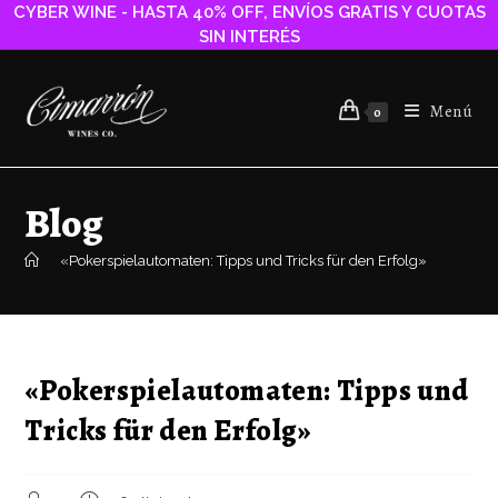
CYBER WINE - HASTA 40% OFF, ENVÍOS GRATIS Y CUOTAS
SIN INTERÉS
Menú
0
Blog
>
«Pokerspielautomaten: Tipps und Tricks für den Erfolg»
«Pokerspielautomaten: Tipps und
Tricks für den Erfolg»