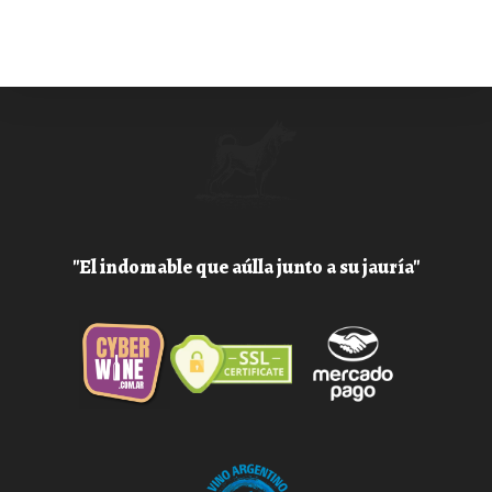
"El indomable que aúlla junto a su jauría"