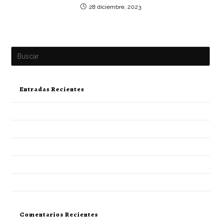
28 diciembre, 2023
Entradas Recientes
«Entdecken Sie das spannende Glücksspiel im Casino Las Bayas»
«MLB Wetten 07: Erfolge und Gewinne im Casino»
«Filmischen Glücksspiel erleben: Top-Casino-Filme im Überblick»
«Das Casino77: Ein ultimatives Spielerlebnis für Gewinner»
«Online-Wetten: So spielst du effektiv bei Te Apuesto»
Comentarios Recientes