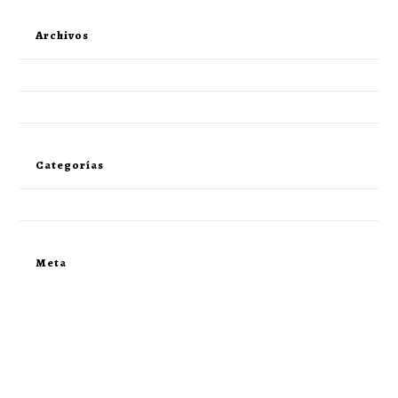
Archivos
diciembre 2023
noviembre 2013
Categorías
Sin categoría
Meta
Registro
Acceder
Feed de entradas
Feed de comentarios
WordPress.org