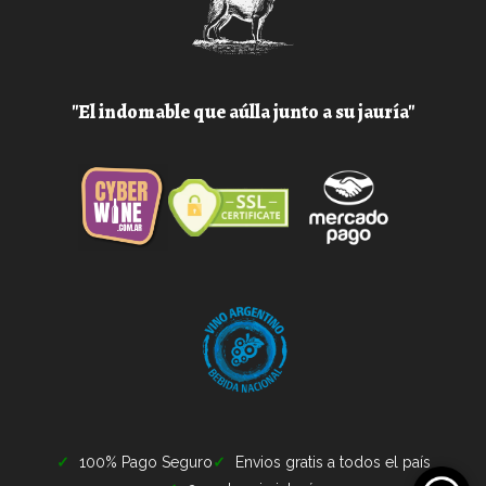
"El indomable que aúlla junto a su jauría"
100% Pago Seguro
Envios gratis a todos el país