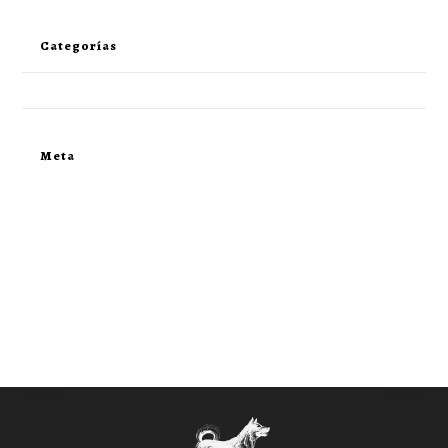
Categorías
Sin categoría
Meta
Registro
Acceder
Feed de entradas
Feed de comentarios
WordPress.org