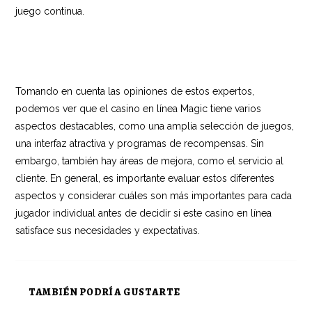
juego continua.
«Tucson Casinos: Spannende Spielorte, großes Glück und
unvergessliche Unterhaltung»
Tomando en cuenta las opiniones de estos expertos,
podemos ver que el casino en línea Magic tiene varios
aspectos destacables, como una amplia selección de juegos,
una interfaz atractiva y programas de recompensas. Sin
embargo, también hay áreas de mejora, como el servicio al
cliente. En general, es importante evaluar estos diferentes
aspectos y considerar cuáles son más importantes para cada
jugador individual antes de decidir si este casino en línea
satisface sus necesidades y expectativas.
TAMBIÉN PODRÍA GUSTARTE