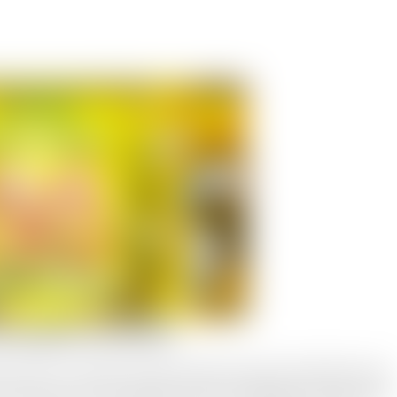
 más popular en Ecuador
 conocido y popular en Ecuador. Miles de personas participan cada
últimos años, se han realizado diversas investigaciones relacionadas