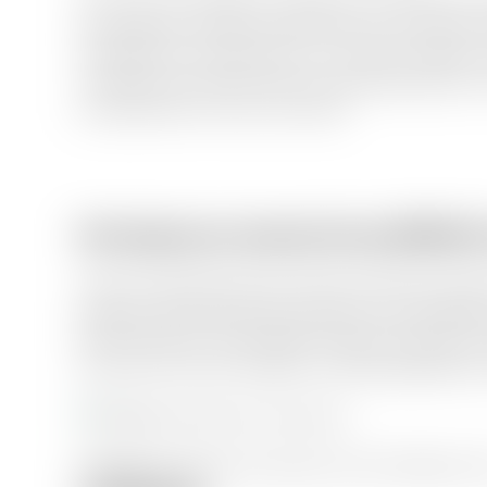
de que algunos números podrían tener mayor frecuencia d
importante en el resultado final. Los números sorteados s
combinación de números tiene una posibilidad igual de ser
principalmente en manos de la suerte.
«Wetten System Rechner: Effektives Tool für Casino Spiel
«Sportium Wetten in Lokalen einlösen: Alles, was Sie wi
Estrategias para aumentar las posibilidad
Si bien la suerte sigue siendo el factor principal en el ju
jugadores pueden utilizar para aumentar sus posibilidades
puede mejorar las oportunidades de ganar a largo plaz
otros que no han sido sorteados con tanta regularidad en
Estrategia de selección de números en Pozo Millonario T