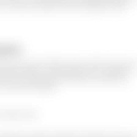
 los factores que pueden influir en las posibilidades de ganar.
ten Glücksspiel!»
 besten Casinos»
lücksspiele, Live-Dealer und hohe Gewinne!»
ganadores
tigaciones sobre Pozo Millonario Tinka es el análisis de la frecuenci
 números tienden a ser más frecuentes que otros. Por ejemplo, el
s años. Esto sugiere la existencia de patrones y tendencias que
s de manera más estratégica.
o Millonario Tinka
 influencia de la suerte en el juego de Pozo Millonario Tinka. A pesar