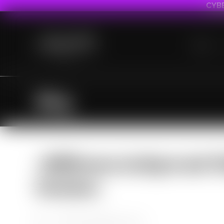
CYBE
Home
Blog
«Millionen-Jackpot mit 
Gewinn»
28 diciembre, 2023