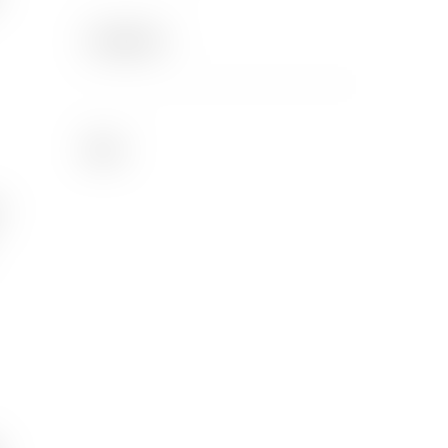
Categorías
Sin categoría
Meta
Registro
a
Acceder
Feed de entradas
Feed de comentarios
WordPress.org