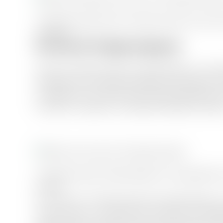
‘Te Apuesto Apostar’ tiene un impacto positivo en la ec
impuestos.
Los retos de ‘Te Apuesto Apostar’
Aunque ‘Te Apuesto Apostar’ ha experimentado un crecimien
principales es la necesidad de garantizar la seguridad y 
competencia en el mercado de las apuestas deportivas en 
innovando y mejorando su oferta para mantenerse relevan
«Casino Juárez: Spannende Spiele und Unterhaltung im H
‘Te Apuesto Apostar’ enfrenta desafíos en la seguridad d
en línea.
En conclusión, ‘Te Apuesto Apostar’ ha experimentado un 
usuarios jóvenes. Los deportes más populares en la plataf