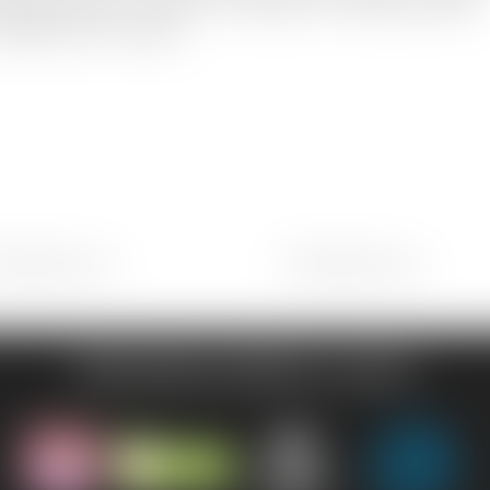
al generar empleo y contribuir con impuestos. Sin embargo, también
ompetencia en el mercado.
idas: Erfahrungen und
«Harrahs Casino Online
gen – Der ultimative
Bewertungen: Ein genauer Blick
Leitfaden»
auf das Spielerlebnis»
28 diciembre, 2023
28 diciembre, 2023
"El indomable que aúlla junto a su jauría"