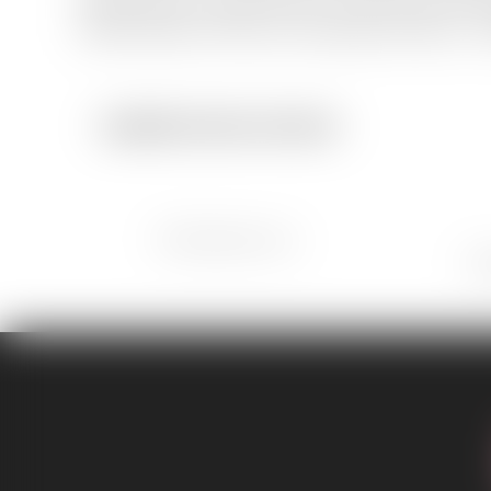
Apostar’ tiene un impacto positivo en la economía local 
enfrenta desafíos en términos de seguridad de datos y c
TAMBIÉN PODRÍA GUSTARTE
«1xbet: Das beste Online-Casino für
«Casino M
unvergesslichen Spielspaß»
Bewertun
28 diciembre, 2023