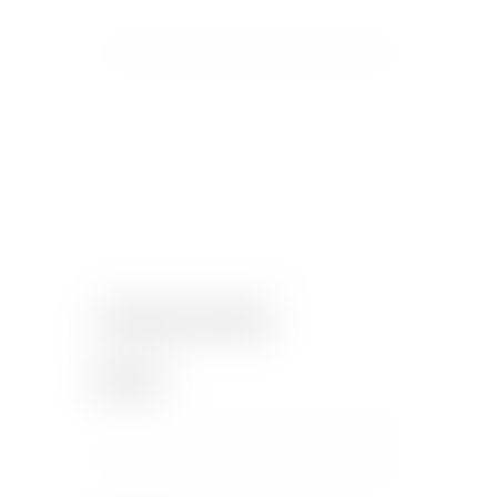
Casino Las Bayas»
«MLB Wetten 07: Erfolge und Gewinne im Casino»
«Filmischen Glücksspiel erleben: Top-Casino-
Filme im Überblick»
«Das Casino77: Ein ultimatives Spielerlebnis für
Gewinner»
«Online-Wetten: So spielst du effektiv bei Te
Apuesto»
Comentarios Recientes
Archivos
diciembre 2023
noviembre 2013