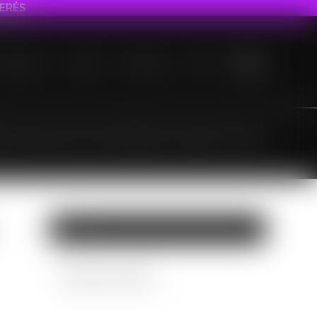
TERÉS
imarrones
Tienda
Mi Cuenta
NFT
0
ne Gewinnchancen mit dem Wetten bei ‘Te Apuesto’ im Casino»
Entradas Recientes
«Entdecken Sie das spannende Glücksspiel im