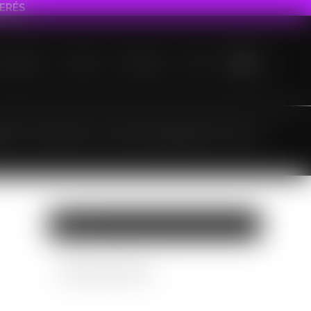
TERÉS
imarrones
Tienda
Mi Cuenta
NFT
0
aden für Thema508 Slot – Gewinnen Sie große Preise im Casino»
Entradas Recientes
«Entdecken Sie das spannende Glücksspiel im