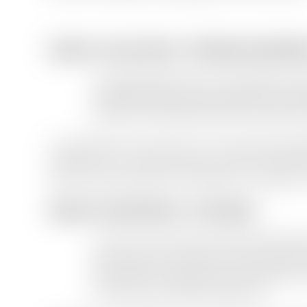
«Einfach und bequem: Die neue Lotterie- und Glücksspiel
Experto 2: Laura Gómez – Psicóloga especializad
Es importante destacar que los slots pueden ser al
posibilidad de ganar premios rápidamente, puede
tendencia a la ludopatía deben tener precaución al 
La perspectiva de Laura Gómez como psicóloga especializ
enfocándose en su potencial adictivo. Menciona el diseñ
factores que podrían llevar a la ludopatía. Su comentario
Experto 3: Juan Martínez – Economista
Los slots son una forma lucrativa de entretenimien
generar ingresos constantes a través de las apues
Sin embargo, es fundamental que los jugadores sea
límites para evitar pérdidas significativas.