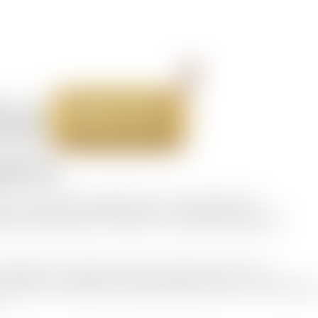
gos de azar
a los amantes de los juegos de azar. Los slots ofrecen una
pciones para ganar dinero. Además, la comodidad de poder jugar
 aficionado a los juegos de azar, para quien la emoción y la
Destaca la conveniencia de poder jugar desde casa, lo que indica qu