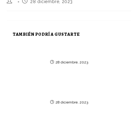
28 diciembre, 2023
TAMBIÉN PODRÍA GUSTARTE
«Diamonds Casino: Spannende Spielautomaten und
Glücksspiele»
28 diciembre, 2023
«Großartiges Spielerlebnis am Grand Lake Casino:
Glücksspielgenuss am See»
28 diciembre, 2023
«Jokerbet Casino: Der ultimative Leitfaden für
Glücksspiel-Enthusiasten»