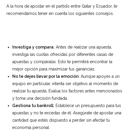
A la hora de apostar en el partido entre Qatar y Ecuador, te
recomendamos tener en cuenta los siguientes consejos:
«WM 2024 Wetten: Alles, was Sie über Fußballwetten in
Russland wissen müssen!»
Investiga y compara:
Antes de realizar una apuesta,
investiga las cuotas ofrecidas por diferentes casas de
apuestas y compáralas. Esto te permitirá encontrar la
mejor opción para maximizar tus ganancias.
No te dejes llevar por la emoción:
Aunque apoyes a un
equipo en particular, intenta ser objetivo al momento de
realizar tu apuesta. Evalúa los factores antes mencionados
y toma una decisión fundada.
Gestiona tu bankroll:
Establece un presupuesto para tus
apuestas y no te excedas de él. Asegúrate de apostar una
cantidad que estés dispuesto a perder sin afectar tu
economía personal.