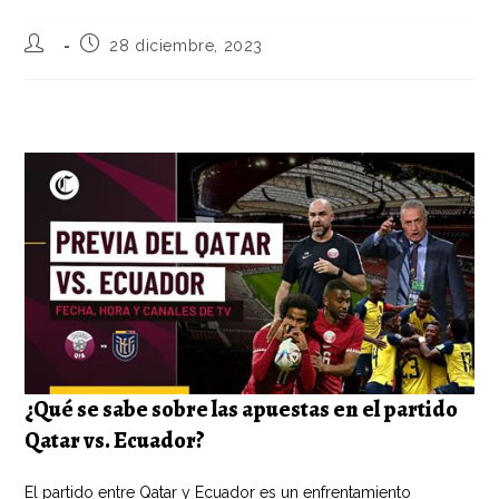
28 diciembre, 2023
¿Qué se sabe sobre las apuestas en el partido
Qatar vs. Ecuador?
El partido entre Qatar y Ecuador es un enfrentamiento