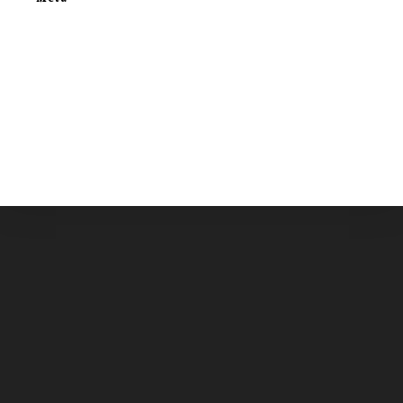
Registro
Acceder
Feed de entradas
Feed de comentarios
WordPress.org