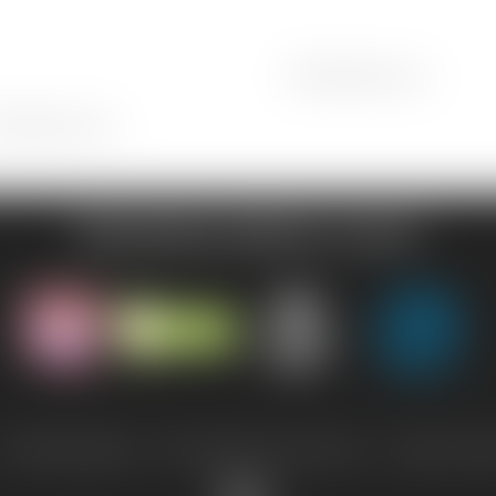
utung des Wettens im
«Spaß und Spannung: Entdecken
n umfassender Leitfaden
Sie die besten Casinos in OK!»
utung von Wetten (60
28 diciembre, 2023
characters)
28 diciembre, 2023
"El indomable que aúlla junto a su jauría"
100% Pago Seguro
Envios gratis a todos el país
3 cuotas sin int