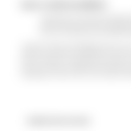
Experto en análisis de probabilidades:
«Aunque jugar Crazy Time puede ser entretenido, de
rentable. El juego presenta una gran cantidad de o
de la casa, lo que significa que las probabilidades
Un experto en análisis de probabilidades puede ver a Cr
puede ser emocionante, las probabilidades no están a favo
opciones de apuesta, lo que significa que a largo plazo, 
bien esto no resta valor al entretenimiento que puede bri
probabilidades no están a su favor y que no deben confia
«Mustang Money Casino: Ein wildes Spielerlebnis mit gro
«Ultimativer Casino-Guide: Inkabet Arequipa & Top-Gewi
TAMBIÉN PODRÍA GUSTARTE