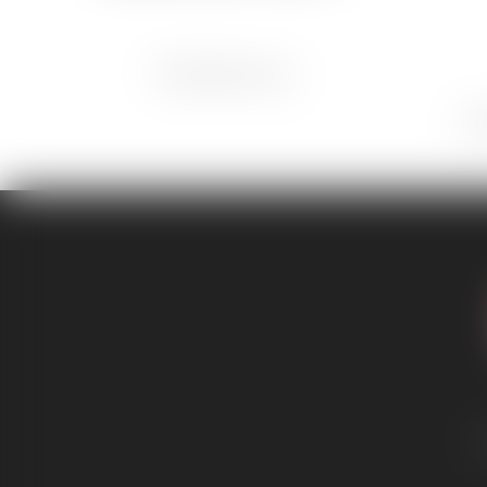
«Casino Arrecife: Das ultimative
Die Bede
Spielerlebnis in Lanzarote»
Casino: Ei
zur Bede
28 diciembre, 2023