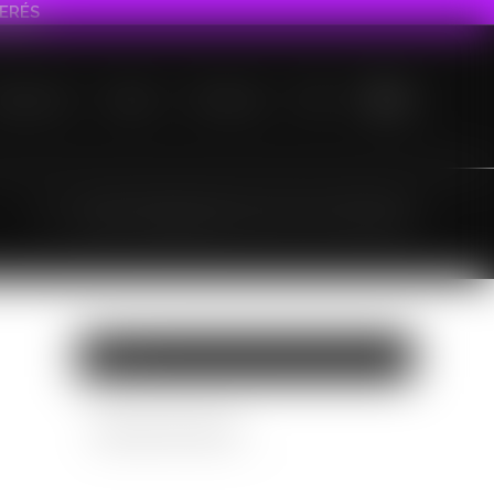
TERÉS
imarrones
Tienda
Mi Cuenta
NFT
0
>
Spaß & Aufregung bei Crazy Time im Online Casino
Entradas Recientes
«Entdecken Sie das spannende Glücksspiel im