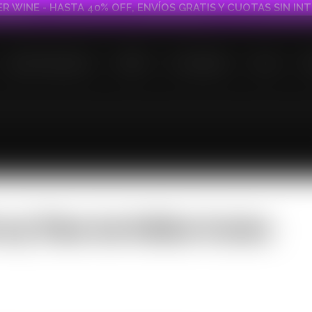
R WINE - HASTA 40% OFF, ENVÍOS GRATIS Y CUOTAS SIN IN
¿Qué Es Cimarrón?
EGYM
La Contienda
Jauría
C
azy Time im Online Casino