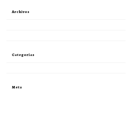
Archivos
diciembre 2023
noviembre 2013
Categorías
Sin categoría
Meta
Registro
Acceder
Feed de entradas
Feed de comentarios
WordPress.org