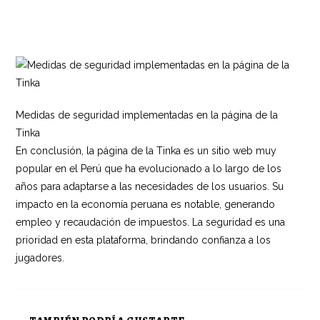
«Heißes Casino Morelia: Glücksspielgenuss mit Exklusivität»
«Casino Film – Ganar grandes premios en español latino:
Repelis»
Medidas de seguridad implementadas en la página de la
Tinka
En conclusión, la página de la Tinka es un sitio web muy
popular en el Perú que ha evolucionado a lo largo de los
años para adaptarse a las necesidades de los usuarios. Su
impacto en la economía peruana es notable, generando
empleo y recaudación de impuestos. La seguridad es una
prioridad en esta plataforma, brindando confianza a los
jugadores.