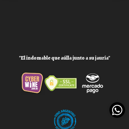
"El indomable que aúlla junto a su jauría"